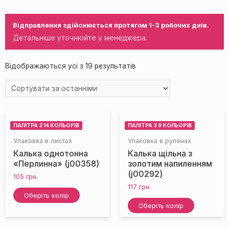
Відправлення здійснюється протягом 1-3 робочих днів.
Детальніше уточнюйте у менеджера.
Відображаються усі з 19 результатів
ПАЛІТРА З 14 КОЛЬОРІВ
ПАЛІТРА З 9 КОЛЬОРІВ
Упаковка в листах
Упаковка в рулонах
Калька однотонна
Калька щільна з
«Перлинна» (j00358)
золотим напиленням
(j00292)
105
грн.
117
грн.
Оберіть колір
Оберіть колір