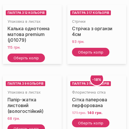
ПАЛІТРА З 12 КОЛЬОРІВ
ПАЛІТРА З 17 КОЛЬОРІВ
Упаковка в листах
Стрічки
Калька однотонна
Стрічка з органзи
матова premium
4см
(j01079)
93
грн.
115
грн.
Оберіть колір
Оберіть колір
-18%
ПАЛІТРА З 9 КОЛЬОРІВ
ПАЛІТРА З 16 КОЛЬОРІВ
Упаковка в листах
Флористична сітка
Папір-жатка
Сітка паперова
листовий
перфорована
(вологостійкий)
171
грн.
140
грн.
68
грн.
Оберіть колір
Оберіть колір