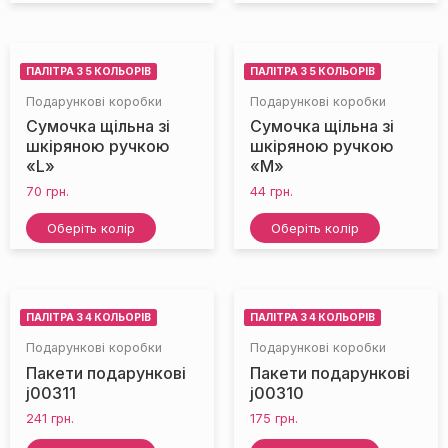
ПАЛІТРА З 5 КОЛЬОРІВ
ПАЛІТРА З 5 КОЛЬОРІВ
Подарункові коробки
Подарункові коробки
Сумочка щільна зі
Сумочка щільна зі
шкіряною ручкою
шкіряною ручкою
«L»
«M»
70
грн.
44
грн.
НЕМАЄ НА СКЛАДІ
НЕМАЄ НА СКЛАДІ
Оберіть колір
Оберіть колір
ПАЛІТРА З 4 КОЛЬОРІВ
ПАЛІТРА З 4 КОЛЬОРІВ
Подарункові коробки
Подарункові коробки
Пакети подарункові
Пакети подарункові
j00311
j00310
241
грн.
175
грн.
НЕМАЄ НА СКЛАДІ