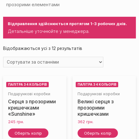
прозорими елементами
Відправлення здійснюється протягом 1-3 робочих днів.
Детальніше уточнюйте у менеджера.
НЕМАЄ НА СКЛАДІ
НЕМАЄ НА СКЛАДІ
Відображаються усі з 12 результатів
ПАЛІТРА З 4 КОЛЬОРІВ
ПАЛІТРА З 4 КОЛЬОРІВ
Подарункові коробки
Подарункові коробки
Серця з прозорими
Великі серця з
кришечками
прозорими
«Sunshine»
кришечками
245
грн.
362
грн.
Оберіть колір
Оберіть колір