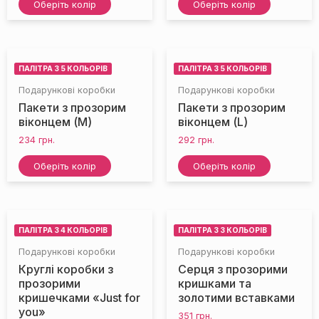
Оберіть колір
Оберіть колір
ПАЛІТРА З 5 КОЛЬОРІВ
ПАЛІТРА З 5 КОЛЬОРІВ
Подарункові коробки
Подарункові коробки
Пакети з прозорим
Пакети з прозорим
віконцем (M)
віконцем (L)
234
грн.
292
грн.
НЕМАЄ НА СКЛАДІ
НЕМАЄ НА СКЛАДІ
Оберіть колір
Оберіть колір
ПАЛІТРА З 4 КОЛЬОРІВ
ПАЛІТРА З 3 КОЛЬОРІВ
Подарункові коробки
Подарункові коробки
Круглі коробки з
Серця з прозорими
прозорими
кришками та
кришечками «Just for
золотими вставками
you»
351
грн.