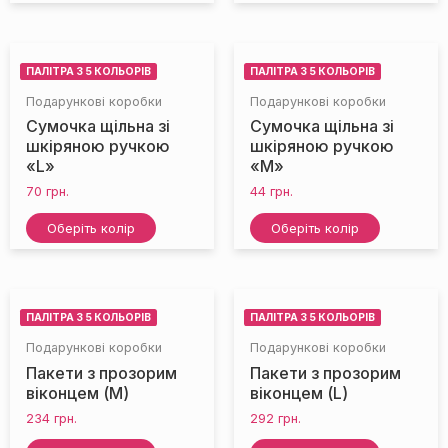
ПАЛІТРА З 5 КОЛЬОРІВ
ПАЛІТРА З 5 КОЛЬОРІВ
Подарункові коробки
Подарункові коробки
Сумочка щільна зі
Сумочка щільна зі
шкіряною ручкою
шкіряною ручкою
«L»
«M»
70
грн.
44
грн.
НЕМАЄ НА СКЛАДІ
Оберіть колір
Оберіть колір
ПАЛІТРА З 5 КОЛЬОРІВ
ПАЛІТРА З 5 КОЛЬОРІВ
Подарункові коробки
Подарункові коробки
Пакети з прозорим
Пакети з прозорим
віконцем (M)
віконцем (L)
234
грн.
292
грн.
НЕМАЄ НА СКЛАДІ
НЕМАЄ НА СКЛАДІ