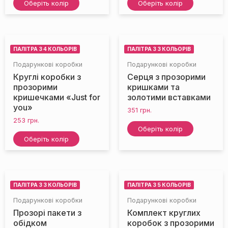
Оберіть колір
Оберіть колір
ПАЛІТРА З 4 КОЛЬОРІВ
ПАЛІТРА З 3 КОЛЬОРІВ
Подарункові коробки
Подарункові коробки
Круглі коробки з
Серця з прозорими
прозорими
кришками та
кришечками «Just for
золотими вставками
you»
351
грн.
253
грн.
НЕМАЄ НА СКЛАДІ
Оберіть колір
Оберіть колір
ПАЛІТРА З 3 КОЛЬОРІВ
ПАЛІТРА З 5 КОЛЬОРІВ
Подарункові коробки
Подарункові коробки
Прозорі пакети з
Комплект круглих
обідком
коробок з прозорими