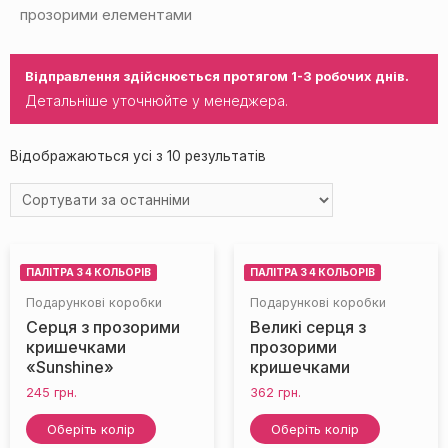
прозорими елементами
Відправлення здійснюється протягом 1-3 робочих днів.
Детальніше уточнюйте у менеджера.
НЕМАЄ НА СКЛАДІ
НЕМАЄ НА СКЛАДІ
Відображаються усі з 10 результатів
ПАЛІТРА З 4 КОЛЬОРІВ
ПАЛІТРА З 4 КОЛЬОРІВ
Подарункові коробки
Подарункові коробки
Серця з прозорими
Великі серця з
кришечками
прозорими
«Sunshine»
кришечками
245
грн.
362
грн.
Оберіть колір
Оберіть колір