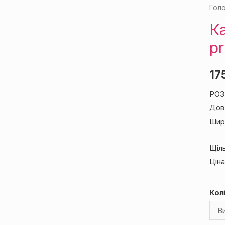
Гол
ОРІВ
Ка
p
17
РОЗ
Дов
Шир
Щіл
Ціна
Кол