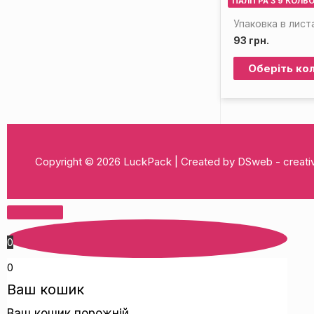
ПАЛІТРА З 9 КОЛЬО
Упаковка в лист
93
грн.
Оберіть кол
Copyright © 2026
LuckPack
| Created by DSweb - crea
0
0
Ваш кошик
Ваш кошик порожній