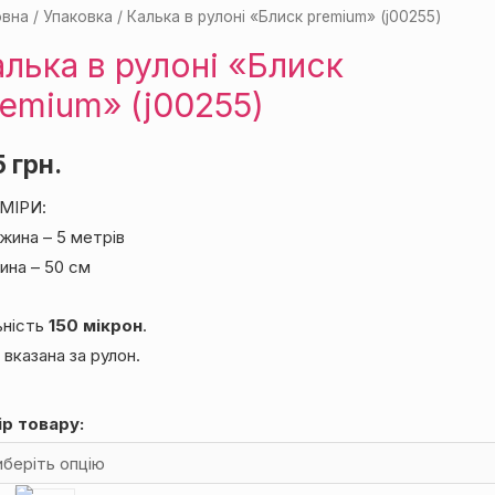
овна
/
Упаковка
/ Калька в рулоні «Блиск premium» (j00255)
лька в рулоні «Блиск
remium» (j00255)
5
грн.
МІРИ:
жина – 5 метрів
ина – 50 см
ьність
150 мікрон
.
 вказана за рулон.
ір товару
: