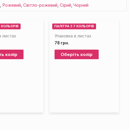
й
,
Рожевий
,
Світло-рожевий
,
Сірий
,
Чорний
9 КОЛЬОРІВ
ПАЛІТРА З 7 КОЛЬОРІВ
в листах
Упаковка в листах
78
грн.
ть колір
Оберіть колір