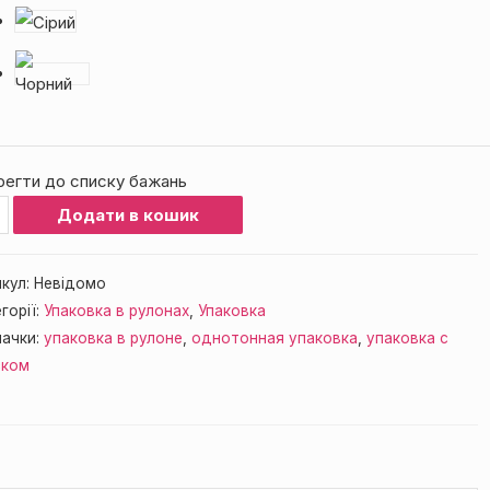
регти до списку бажань
ька
Додати в кошик
ні
кул:
Невідомо
иск
горії:
Упаковка в рулонах
,
Упаковка
mium»
начки:
упаковка в рулоне
,
однотонная упаковка
,
упаковка с
255)
ском
кість