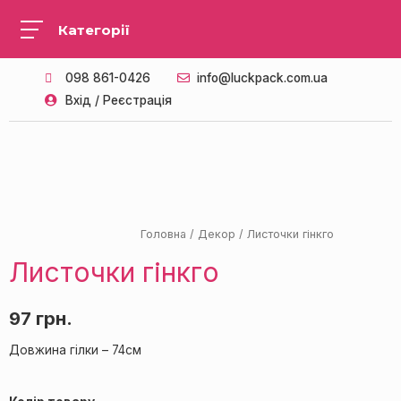
098 861-0426
info@luckpack.com.ua
Вхід / Реєстрація
ПАЛІТРА З 2 КОЛЬОРІВ
Головна
/
Декор
/ Листочки гінкго
Листочки гінкго
97
грн.
Довжина гілки – 74см