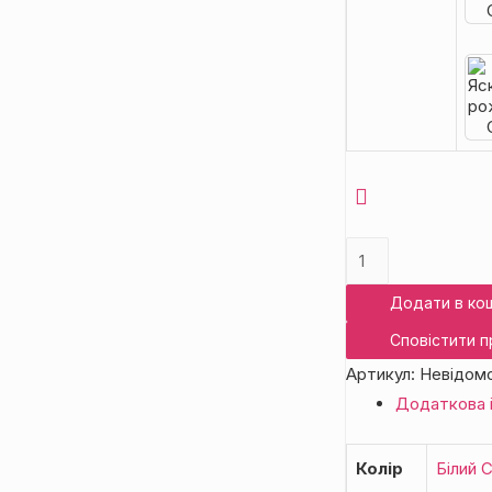
Стрічка
оксамитова
Додати в ко
0,6см
кількість
Сповістити п
Артикул:
Невідом
Додаткова 
Колір
Білий С