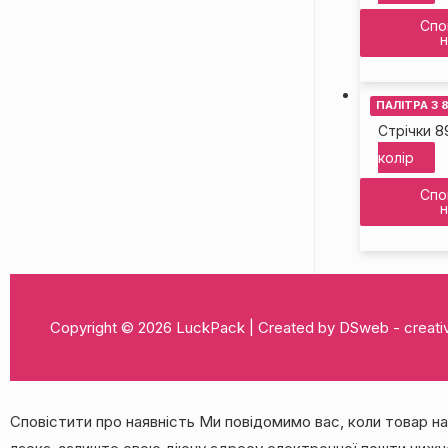
Спо
н
ПАЛІТРА З 
8
Стрічки
колір
Спо
н
Copyright © 2026
LuckPack
| Created by DSweb - crea
Сповістити про наявність
Ми повідомимо вас, коли товар на