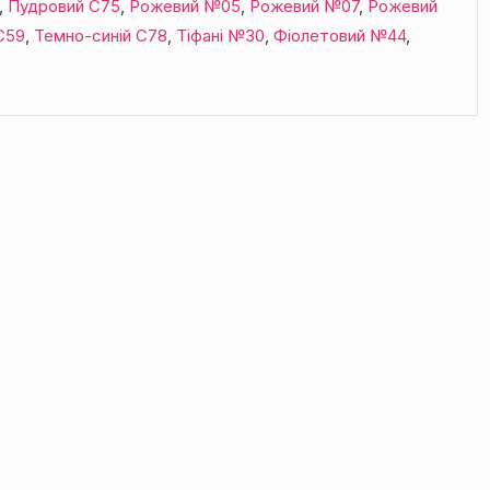
,
Пудровий С75
,
Рожевий №05
,
Рожевий №07
,
Рожевий
С59
,
Темно-синій С78
,
Тіфані №30
,
Фіолетовий №44
,
н