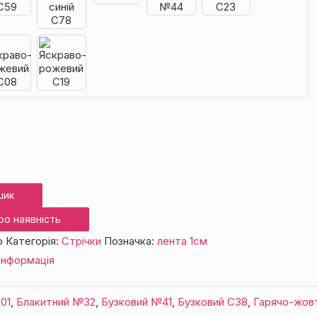
шик
ро наявність
о
Категорія:
Стрічки
Позначка:
лента 1см
інформація
01
,
Блакитний №32
,
Бузковий №41
,
Бузковий С38
,
Гарячо-жов