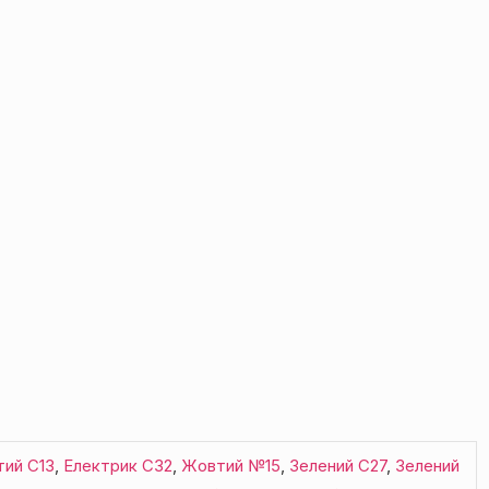
тий С13
,
Електрик С32
,
Жовтий №15
,
Зелений С27
,
Зелений