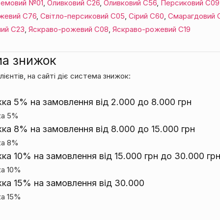
емовий №01
,
Оливковий С26
,
Оливковий С56
,
Персиковий С09
жевий С76
,
Світло-персиковий С05
,
Сірий С60
,
Смарагдовий 
ий С23
,
Яскраво-рожевий С08
,
Яскраво-рожевий С19
а знижок
лієнтів, на сайті діє система знижок:
ка 5% на замовлення від 2.000 до 8.000 грн
ка 5%
ка 8% на замовлення від 8.000 до 15.000 грн
ка 8%
ка 10% на замовлення від 15.000 грн до 30.000 гр
а 10%
ка 15% на замовлення від 30.000
а 15%