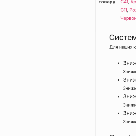
товару
С41
,
Кр
С11
,
Ро
Червон
Систем
Для наших к
Зниж
Зниж
Зниж
Зниж
Зниж
Знижк
Зниж
Знижк