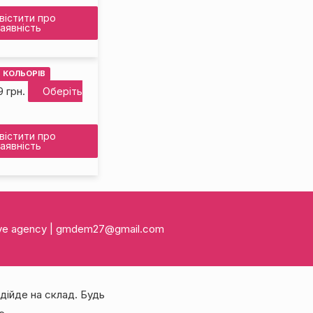
вістити про
аявність
8 КОЛЬОРІВ
9
грн.
Оберіть
вістити про
аявність
tive agency | gmdem27@gmail.com
дійде на склад. Будь