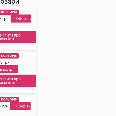
товари
6 КОЛЬОРІВ
7
грн.
Оберіть
вістити про
аявність
4 КОЛЬОРІВ
63
грн.
ь колір
вістити про
аявність
8 КОЛЬОРІВ
9
грн.
Оберіть