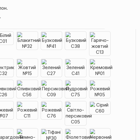
лон.
.