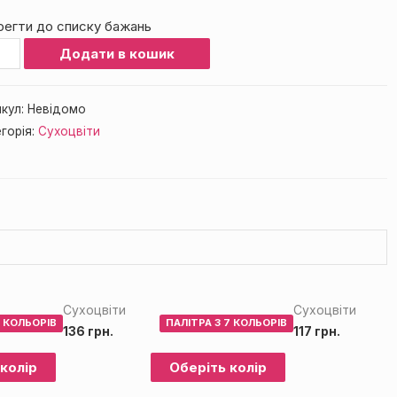
регти до списку бажань
цвіт
Додати в кошик
91
кість
кул:
Невідомо
горія:
Сухоцвіти
Сухоцвіти
Сухоцвіти
6 КОЛЬОРІВ
ПАЛІТРА З 7 КОЛЬОРІВ
136
грн.
117
грн.
колір
Оберіть колір