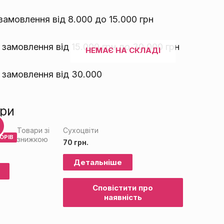
амовлення від 8.000 до 15.000 грн
замовлення від 15.000 грн до 30.000 грн
НЕМАЄ НА СКЛАДІ
 замовлення від 30.000
ари
%
Товари зі
Сухоцвіти
ОРІВ
знижкою
70
грн.
Детальніше
Сповістити про
наявність