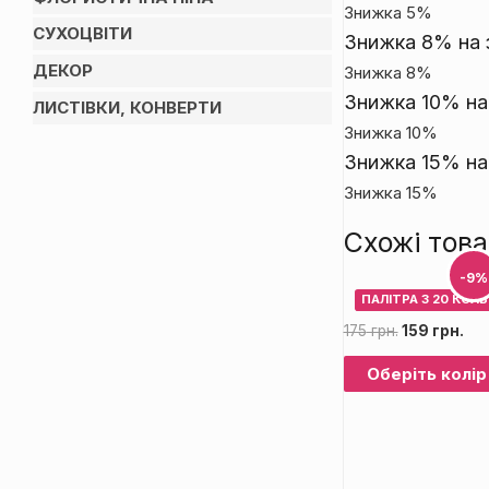
Знижка 5%
СУХОЦВІТИ
Знижка 8% на з
ДЕКОР
Знижка 8%
Знижка 10% на 
ЛИСТІВКИ, КОНВЕРТИ
Знижка 10%
Знижка 15% на
Знижка 15%
Схожі тов
-15
-9%
ПАЛІТРА З 20 КОЛЬ
175
грн.
159
грн.
Оберіть колір