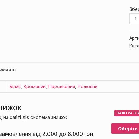
Збе
Сухо
С301
кіль
Арти
Кате
рмація
Білий
,
Кремовий
,
Персиковий
,
Рожевий
нижок
ПАЛІТРА З 
, на сайті діє система знижок:
Оберіть 
амовлення від 2.000 до 8.000 грн