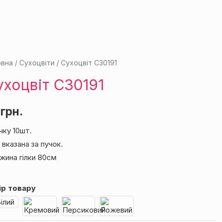
овна
/
Сухоцвіти
/ Сухоцвіт С30191
ухоцвіт С30191
грн.
чку 10шт.
 вказана за пучок.
жина гілки 80см
ір товару