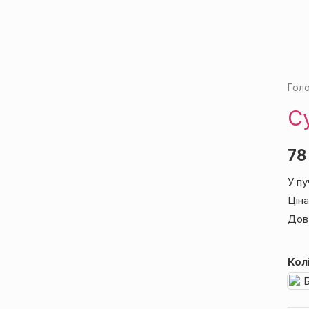
Гол
РІВ
С
78
У пу
Ціна
Дов
Кол