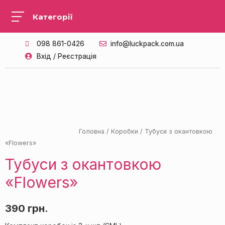
098 861-0426
info@luckpack.com.ua
Вхід / Реєстрація
ПАЛІТРА З 4 КОЛЬОРІВ
Головна
/
Коробки
/ Тубуси з окантовкою
«Flowers»
Тубуси з окантовкою
«Flowers»
390
грн.